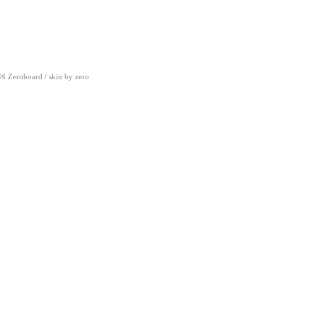
Zeroboard
/ skin by
zero
26